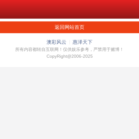
返回网站首页
澳彩风云
惠泽天下
所有内容都转自互联网！仅供娱乐参考，严禁用于赌博！
CopyRight@2006-2025